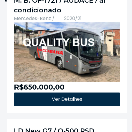
M. B. OF-1721 / AUDACE / ar
condicionado
Mercedes-Benz /
2020/21
R$650.000,00
Ver Detalhes
LD New G7 / O-500 RSD